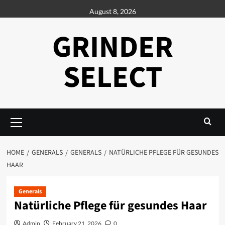
Skip
August 8, 2026
to
content
GRINDER
SELECT
Primary
Menu
HOME
GENERALS
GENERALS
NATÜRLICHE PFLEGE FÜR GESUNDES
HAAR
Generals
Natürliche Pflege für gesundes Haar
Admin
February 21, 2026
0