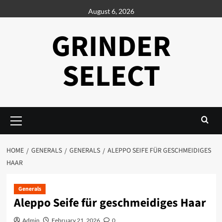
Skip
August 6, 2026
to
content
GRINDER
SELECT
Primary
Menu
HOME
GENERALS
GENERALS
ALEPPO SEIFE FÜR GESCHMEIDIGES
HAAR
Generals
Aleppo Seife für geschmeidiges Haar
Admin
February 21, 2026
0