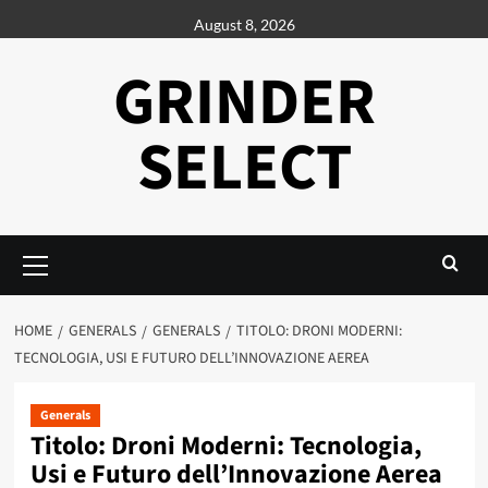
Skip
August 8, 2026
to
content
GRINDER
SELECT
Primary
Menu
HOME
GENERALS
GENERALS
TITOLO: DRONI MODERNI:
TECNOLOGIA, USI E FUTURO DELL’INNOVAZIONE AEREA
Generals
Titolo: Droni Moderni: Tecnologia,
Usi e Futuro dell’Innovazione Aerea