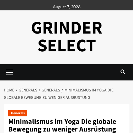
Skip
August 7, 2026
to
content
GRINDER
SELECT
Primary
Menu
HOME
GENERALS
GENERALS
MINIMALISMUS IM YOGA DIE
GLOBALE BEWEGUNG ZU WENIGER AUSRÜSTUNG
Generals
Minimalismus im Yoga Die globale
Bewegung zu weniger Ausrüstung