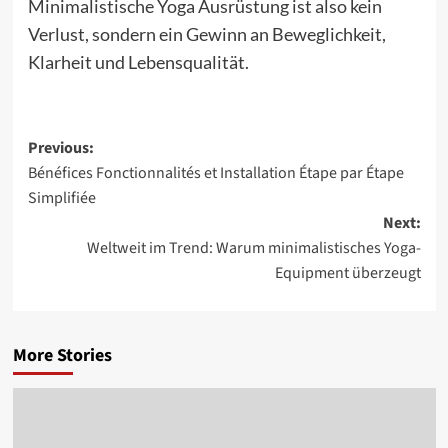
Minimalistische Yoga Ausrüstung ist also kein
Verlust, sondern ein Gewinn an Beweglichkeit,
Klarheit und Lebensqualität.
Post
Previous:
Bénéfices Fonctionnalités et Installation Étape par Étape
navigation
Simplifiée
Next:
Weltweit im Trend: Warum minimalistisches Yoga-
Equipment überzeugt
More Stories