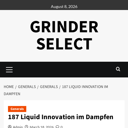
Skip
August 8, 2026
to
content
GRINDER
SELECT
Primary
Menu
HOME
GENERALS
GENERALS
187 LIQUID INNOVATION IM
DAMPFEN
Generals
187 Liquid Innovation im Dampfen
Admin
March 18, 2026
0